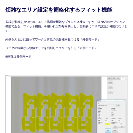
煩雑なエリア設定を簡略化するフィット機能
多様な形状を持つため、エリア描画が煩雑なブランクス検査ですが、SENSAIのオプション
機能である「フィット機能」を用いれば外形を抽出し、自動的にエリア設定が可能になりま
す。
外側を大まかに囲ってワークと背景の境界線を見つける「外側モード」
ワークの特徴から類似エリアを判別してエリアを引く「内側モード」
※画像は外側モード