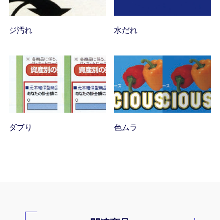
ジ汚れ
水だれ
ダブり
色ムラ